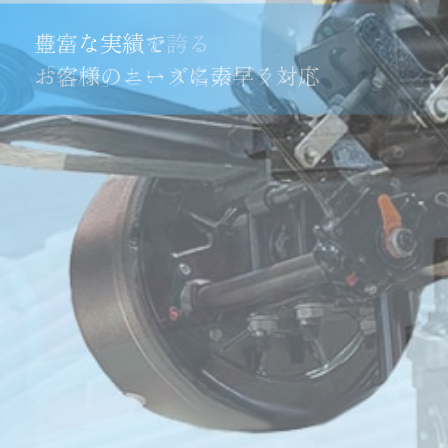
確かな実績を誇る
豊富な実績で
「信頼」という名のブランド
お客様のニーズに素早く対応